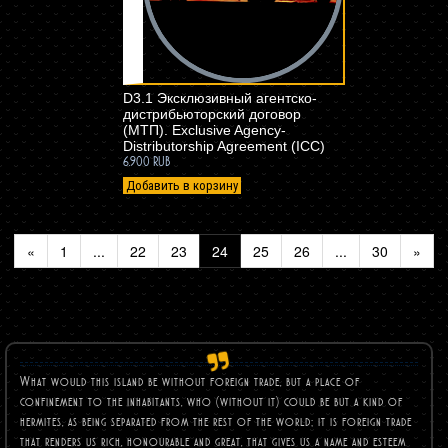
D3.1 Эксклюзивный агентско-
дистрибьюторский договор
(МТП). Exclusive Agency-
Distributorship Agreement (ICC)
6.900 RUB
Добавить в корзину
«
1
...
22
23
24
25
26
...
30
»
What would this island be without foreign trade, but a place of
confinement to the inhabitants, who (without it) could be but a kind of
hermites, as being separated from the rest of the world; it is foreign trade
that renders us rich, honourable and great, that gives us a name and esteem