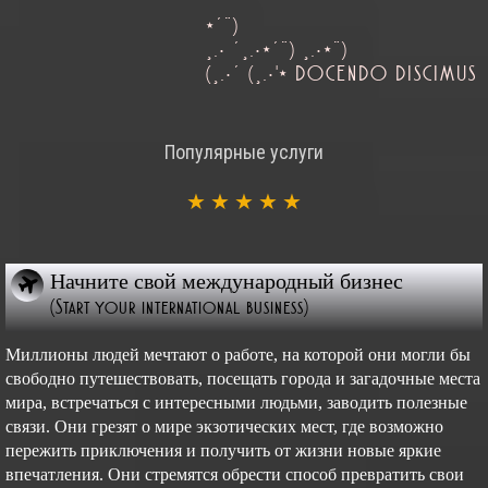
*´¨)
¸.• ´¸.•*´¨) ¸.•*¨)
(¸.•´ (¸.•'* DOCENDO DISCIMUS
Популярные услуги
★
★
★
★
★
Начните свой международный бизнес
(Start your international business)
Миллионы людей мечтают о работе, на которой они могли бы
свободно путешествовать, посещать города и загадочные места
мира, встречаться с интересными людьми, заводить полезные
связи. Они грезят о мире экзотических мест, где возможно
пережить приключения и получить от жизни новые яркие
впечатления. Они стремятся обрести способ превратить свои