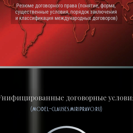
Agreement
Резюме договорного права (понятие, форма, 
существенные условия, порядок заключения 
OEM-договор на оригинальное производство
и классификация международных договоров)
Унифицированные договорные услови
(model-clauses.miripravo.ru)