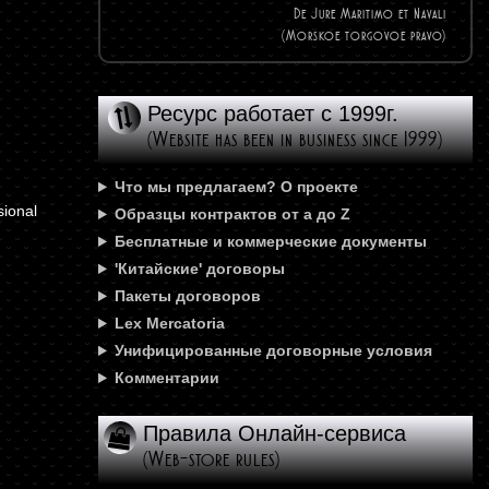
De Jure Maritimo et Navali
(Morskoe torgovoe pravo)
Ресурс работает с 1999г.
(Website has been in business since 1999)
Что мы предлагаем? О проекте
ional
Образцы контрактов от а до Z
Бесплатные и коммерческие документы
'Китайские' договоры
Пакеты договоров
Lex Mercatoria
Унифицированные договорные условия
Комментарии
Правила Онлайн-сервиса
(Web-store rules)