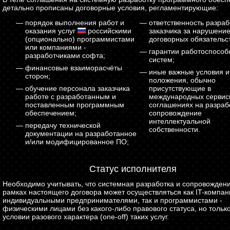
детально прописаны договорные условия, регламентирующие:
порядок выполнения работ и
ответственность разраб
оказания услуг
российскими
заказчика за нарушени
(опционально) программистами
договорных обязательст
или компаниями -
гарантии работоспособ
разработчиками софта;
систем;
финансовые взаиморасчёты
иные важные условия и
сторон;
положения, обычно
обучение персонала заказчика
присутствующие в
работе с разработанным и
международных сервис
поставленным программным
соглашениях на разраб
обеспечением;
сопровождение
интеллектуальной
передачу технической
собственности.
документации на разработанное
и/или модифицированное ПО;
Статус исполнителя
Необходимо учитывать, что системная разработка и сопровожден
рамках настоящего договора может осуществляться как IT-компа
индивидуальными предпринимателями, так и программистами -
физическими лицами без какого-либо правового статуса, но тольк
условии разового характера (one-off) таких услуг.