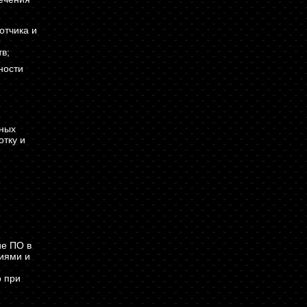
отчика и
е
в;
ности
ных
отку и
ие ПО в
ниями и
о при