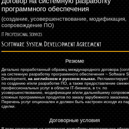
Договор на системную разработку
программного обеспечения
(создание, усовершенствование, модификация,
сопровождение ПО)
IT Professional Services
Software System Development Agreement
Резюме
Детально проработанный образец международного договора (сог
на системную разработку программного обеспечения ~ Software 
Development,
на английском и русском языках.
Регламентирует
по созданию и/или разработке ПО, а также предоставление смеж
профессиональных услуг в области IT-бизнеса, в т.ч. по
усовершенствованию, модификации и/или дальнейшему сопрово
сложных программных продуктов по заказу зарубежного заказчика
Перечень услуг опционален и должен быть настроен исходя из п
сделки.
Договорные условия
В теле соглашения на системную разработку программного обесп