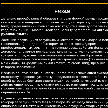
Резюме
Детально проработанный образец (типовая форма) международн
основного или генерального финансового договора о долгосрочном
term) предоставлении коммерческого кредита в виде долговреме
кредитной линии ~ Master Credit and Security Agreement,
на англи
русском языках.
Заемщик, являющийся зарубежным контрагентом займодавца или
(опционально) его дистрибьютором, агентом, провайдером
профессиональных услуг и т.п., в течение срока действия финанс
договора направляет последнему заявки на получение финансиро
контракте определены максимальный и минимальный размеры тр
также предельный совокупный размер траншей займа (так назыв
максимальный кредитный лимит (maximum credit limit)), превышен
которого невозможно.
Введено понятие базисной ставки (prime-rate) означающей ежего
изменяемую процентную ставку определенного эталонного банка.
целей договора базисная ставка служит основой по которой высч
действующие процентные ставки по соответствующим траншам з
(процентные ставки не могут быть выше и ниже базисной ставки н
определенный %).
В день вступления в силу контракта заемщик выплачивает займод
гонорар за услуги (facility fee) в размере X% от кредитной линии (
опционально и может быть изменено или опущено исходя из усло