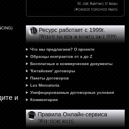
De Jure Maritimo et Navali
(Morskoe torgovoe pravo)
NCING)
Ресурс работает с 1999г.
(Website has been in business since 1999)
Что мы предлагаем? О проекте
Образцы контрактов от а до Z
Бесплатные и коммерческие документы
'Китайские' договоры
Пакеты договоров
Lex Mercatoria
Унифицированные договорные условия
дите и
Комментарии
Правила Онлайн-сервиса
(Web-store rules)