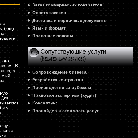
Заказ коммерческих контрактов
Оплата заказов
Доставка и первичные документы
ого
Язык и формат
 (long-
нной
Правовые основы
йском и
Сопутствующие услуги
(Related law services)
ового
вания. В
анша, а
Сопровождение бизнеса
аемый
Разработка контрактов
ие
Производство за рубежом
дную
Правовая экспертиза (аудит)
 Для
итываются
Консалтинг
айма
Провайдер и стоимость услуг
а
авцу
условие
вий