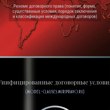
Agreement
Резюме договорного права (понятие, форма, 
существенные условия, порядок заключения 
OEM-договор на оригинальное производство
и классификация международных договоров)
Унифицированные договорные услови
(model-clauses.miripravo.ru)