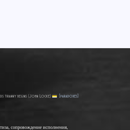
ds tiranny begins (John Locke)
[paradoxes]
ртиза, сопровождение исполнения,