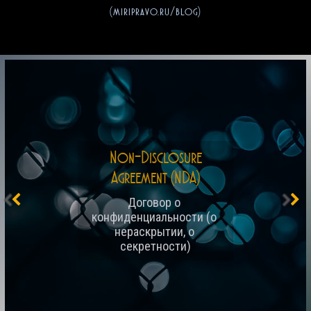
(miripravo.ru/blog)
Non-Disclosure
Agreement (NDA)
Договор о 
конфиденциальности (о 
нераскрытии, о 
секретности)