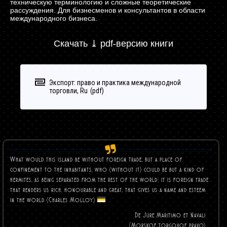
техническую терминологию и сложные теоретические
рассуждения. Для бизнесменов и консультантов в области
международного бизнеса.
Скачать ⤓ pdf-версию книги
Экспорт: право и практика международной
торговли, Ru
What would this island be without foreign trade, but a place of
confinement to the inhabitants, who (without it) could be but a kind of
hermites, as being separated from the rest of the world; it is foreign trade
that renders us rich, honourable and great, that gives us a name and esteem
in the world (Charles
Molloy)
De Jure Maritimo et Navali
(Morskoe torgovoe pravo)