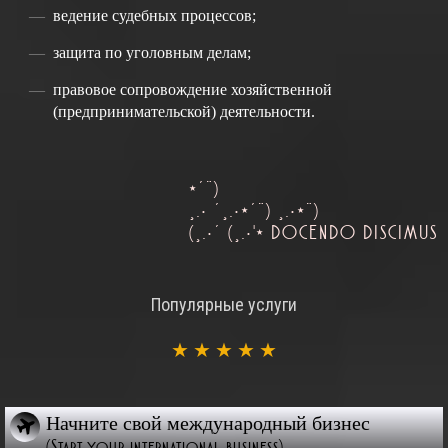
ведение судебных процессов;
защита по уголовным делам;
правовое сопровождение хозяйственной
(предпринимательской) деятельности.
*´¨)
¸.• ´¸.•*´¨) ¸.•*¨)
(¸.•´ (¸.•'* DOCENDO DISCIMUS
Популярные услуги
★
★
★
★
★
Начните свой международный бизнес
(Start your international business)