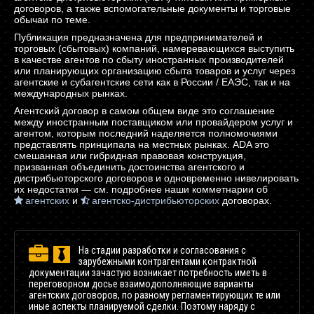
договоров, а также вспомогательные документы и торговые
обычаи по теме.
Публикация предназначена для предпринимателей и
торговых (сбытовых) компаний, намеревающихся выступить
в качестве агентов по сбыту иностранных производителей
или планирующих организацию сбыта товаров и услуг через
агентские и субагентские сети как в России / ЕАЭС, так и на
международных рынках.
Агентский договор в самом общем виде это соглашение
между иностранным поставщиком или провайдером услуг и
агентом, которым последний наделяется полномочиями
представлять принципала на местных рынках. ADA это
смешанная или гибридная правовая конструкция,
призванная объединить достоинства агентского и
дистрибьюторского договоров и одновременно нивелировать
их недостатки — см. подробнее наши комметнарии об
агентских
и
агентско-дистрибьюторских
договорах.
На стадии разработки и согласования с
зарубежными контрагентами контрактной
документации зачастую возникает потребность иметь в
переговорном досье взаимодополняющие варианты
агентских договоров, по разному регламентирующих те или
иные аспекты планируемой сделки. Поэтому наряду с