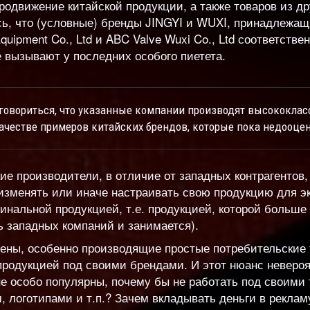
родвижение китайской продукции, а также товаров из д
сь, что (условные) бренды JINGYI и WUXI, принадлежа
Equipment Co., Ltd и ABC Valve Wuxi Co., Ltd соответстве
 вызывают у последних особого пиетета.
говориться, что указанные компании производят высококла
ачестве примеров китайских брендов, которые пока недооце
ие производители, в отличие от западных контрагентов,
оизменять или иначе настраивать свою продукцию для э
инальной продукцией, т.е. продукцией, которой больше н
ь западных компаний и занимается).
мены, особенно производящие простые потребительские 
продукцией под своими брендами. И этот нюанс невероя
не особо популярны, почему бы не работать под своими
 логотипами и т.п.? Зачем вкладывать деньги в реклам