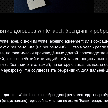
нятие договора white label, брендинг и ребр
te label, синоним white labelling agreement или сокра
ракт о ребрендинге (на ребрендинг) — это модель реали
а, но фактически произведённых другой производствен
ский, южнокорейский или индийский завод (опционально)
 (с 'белыми этикетками'), на которую заказчик после е
 маркировку, т.е осуществить ребрендинг, для дальне
 то договор White Label (на ребрендинг) регламентирует партн
й (опционально) торговой компании по схеме 'Наши товары п