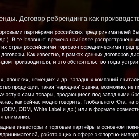
ренды. Договор ребрендинга как производст
торговыми партнёрами российских предпринимателей бы
др.). В те 'славные' времена наиболее распространён
этих стран российскими торгово-посредническими пред
договоры. Как известно, в рамках данных договоров дис
дом производителя, и это обстоятельство тогда устраив
их, японских, немецких и др. западных компаний счита
тво продукции, такая 'народная' оценка, возможно, не 
 зачастую сами товары, продающиеся под западными бр
ранах, как сейчас модно говорить, Глобального Юга, на 
OEM, ODM, White Label и др.) или в формате совместных
ся внимания.
адные инвесторы и торговые партнёры в основном поки
дпринимателей, работающих в сфере экспортно-импортн