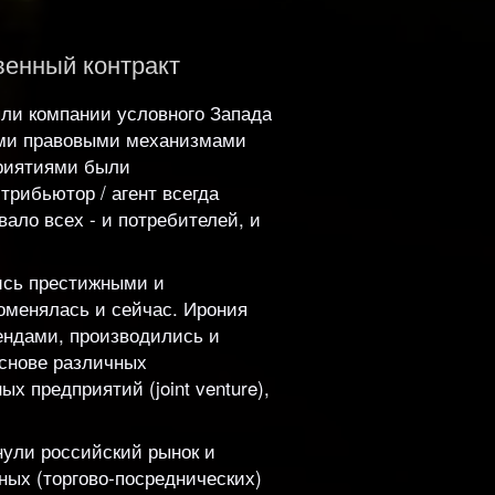
венный контракт
ли компании условного Запада
ными правовыми механизмами
приятиями были
трибьютор / агент всегда
ало всех - и потребителей, и
лись престижными и
поменялась и сейчас. Ирония
ендами, производились и
основе различных
 предприятий (joint venture),
нули российский рынок и
ых (торгово-посреднических)