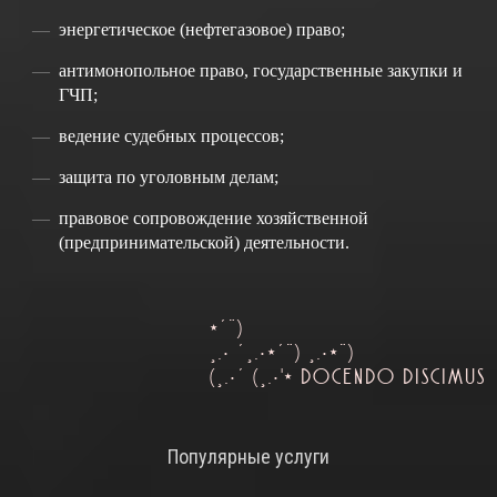
энергетическое (нефтегазовое) право;
антимонопольное право, государственные закупки и
ГЧП;
ведение судебных процессов;
защита по уголовным делам;
правовое сопровождение хозяйственной
(предпринимательской) деятельности.
*´¨)
¸.• ´¸.•*´¨) ¸.•*¨)
(¸.•´ (¸.•'* DOCENDO DISCIMUS
Популярные услуги