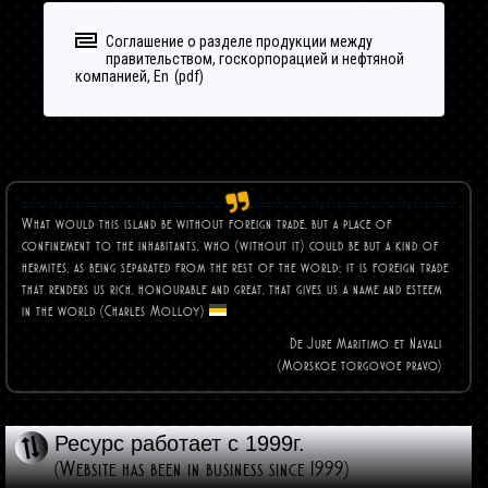
Соглашение о разделе продукции между
правительством, госкорпорацией и нефтяной
компанией, En
What would this island be without foreign trade, but a place of
confinement to the inhabitants, who (without it) could be but a kind of
hermites, as being separated from the rest of the world; it is foreign trade
that renders us rich, honourable and great, that gives us a name and esteem
in the world (Charles
Molloy)
De Jure Maritimo et Navali
(Morskoe torgovoe pravo)
Ресурс работает с 1999г.
(Website has been in business since 1999)