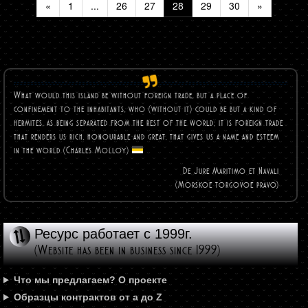
«
1
...
26
27
28
29
30
»
What would this island be without foreign trade, but a place of
confinement to the inhabitants, who (without it) could be but a kind of
hermites, as being separated from the rest of the world; it is foreign trade
that renders us rich, honourable and great, that gives us a name and esteem
in the world (Charles
Molloy)
De Jure Maritimo et Navali
(Morskoe torgovoe pravo)
Ресурс работает с 1999г.
(Website has been in business since 1999)
Что мы предлагаем? О проекте
Образцы контрактов от а до Z