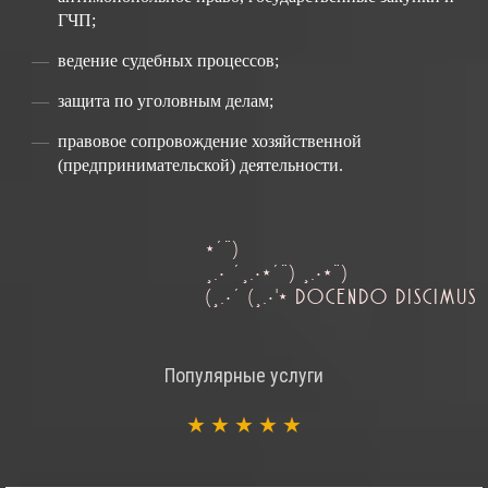
ГЧП;
ведение судебных процессов;
защита по уголовным делам;
правовое сопровождение хозяйственной
(предпринимательской) деятельности.
*´¨)
¸.• ´¸.•*´¨) ¸.•*¨)
(¸.•´ (¸.•'* DOCENDO DISCIMUS
Популярные услуги
★
★
★
★
★