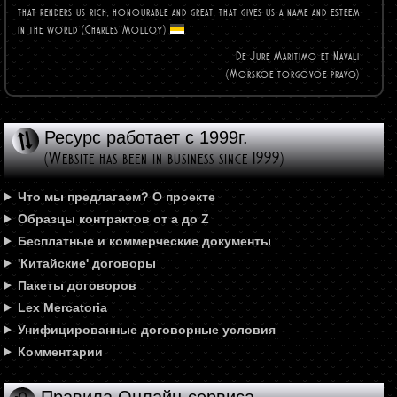
that renders us rich, honourable and great, that gives us a name and esteem
in the world (Charles
Molloy)
De Jure Maritimo et Navali
(Morskoe torgovoe pravo)
Ресурс работает с 1999г.
(Website has been in business since 1999)
Что мы предлагаем? О проекте
Образцы контрактов от а до Z
Бесплатные и коммерческие документы
'Китайские' договоры
Пакеты договоров
Lex Mercatoria
Унифицированные договорные условия
Комментарии
Правила Онлайн-сервиса