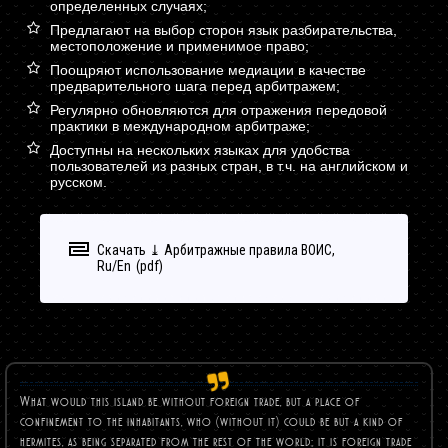
определенных случаях;
Предлагают на выбор сторон язык разбирательства,
местоположение и применимое право;
Поощряют использование медиации в качестве
предварительного шага перед арбитражем;
Регулярно обновляются для отражения передовой
практики в международном арбитраже;
Доступны на нескольких языках для удобства
пользователей из разных стран, в т.ч. на английском и
русском.
Скачать ⤓ Арбитражные правила ВОИС,
Ru/En
What would this island be without foreign trade, but a place of
confinement to the inhabitants, who (without it) could be but a kind of
hermites, as being separated from the rest of the world; it is foreign trade