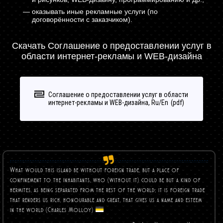
оказывать иные рекламные услуги (по
договорённости с заказчиком).
Скачать Соглашение о предоставлении услуг в
области интернет-рекламы и WEB-дизайна
Соглашение о предоставлении услуг в области
интернет-рекламы и WEB-дизайна, Ru/En
What would this island be without foreign trade, but a place of
confinement to the inhabitants, who (without it) could be but a kind of
hermites, as being separated from the rest of the world; it is foreign trade
that renders us rich, honourable and great, that gives us a name and esteem
in the world (Charles
Molloy)