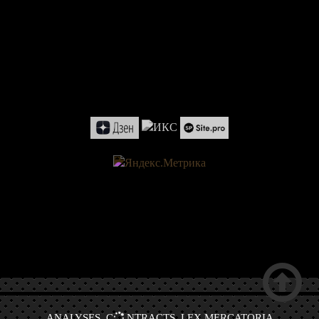

ANALYSES, C
NTRACTS, LEX MERCATORIA