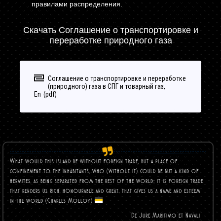
правилами распределения.
Скачать Соглашение о транспортировке и
переработке природного газа
Соглашение о транспортировке и переработке
(природного) газа в СПГ и товарный газ,
En
What would this island be without foreign trade, but a place of
confinement to the inhabitants, who (without it) could be but a kind of
hermites, as being separated from the rest of the world; it is foreign trade
that renders us rich, honourable and great, that gives us a name and esteem
in the world (Charles
Molloy)
De Jure Maritimo et Navali