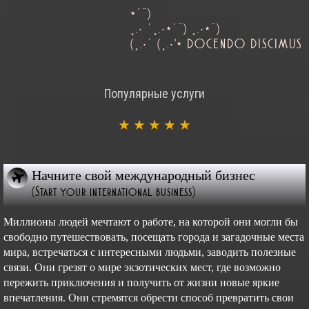
*´¨)
¸.• ´¸.•*´¨) ¸.•*¨)
(¸.•´ (¸.•'* DOCENDO DISCIMUS
Популярные услуги
★
★
★
★
★
Начните свой международный бизнес
(Start your international business)
Миллионы людей мечтают о работе, на которой они могли бы
свободно путешествовать, посещать города и загадочные места
мира, встречаться с интересными людьми, заводить полезные
связи. Они грезят о мире экзотических мест, где возможно
пережить приключения и получить от жизни новые яркие
впечатления. Они стремятся обрести способ превратить свои