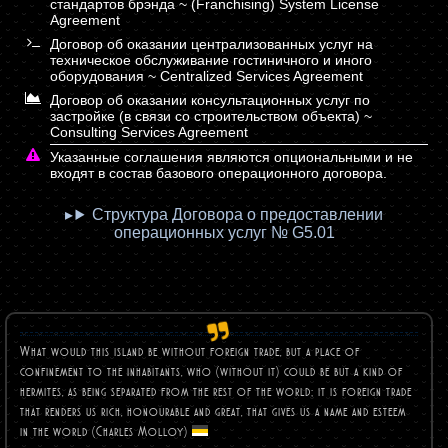
стандартов брэнда ~ (Franchising) System License
Agreement
Договор об оказании централизованных услуг на
техническое обслуживание гостиничного и иного
оборудования ~ Centralized Services Agreement
Договор об оказании консультационных услуг по
застройке (в связи со строительством объекта) ~
Consulting Services Agreement
Указанные соглашения являются опциональными и не
входят в состав базового операционного договора.
Структура Договора о предоставлении
операционных услуг № G5.01
What would this island be without foreign trade, but a place of
confinement to the inhabitants, who (without it) could be but a kind of
hermites, as being separated from the rest of the world; it is foreign trade
that renders us rich, honourable and great, that gives us a name and esteem
in the world (Charles
Molloy)