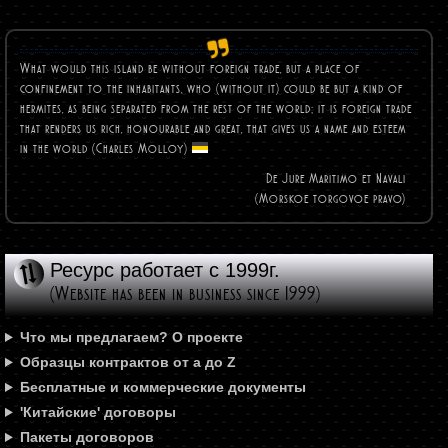
What would this island be without foreign trade, but a place of
confinement to the inhabitants, who (without it) could be but a kind of
hermites, as being separated from the rest of the world; it is foreign trade
that renders us rich, honourable and great, that gives us a name and esteem
in the world (Charles
Molloy)
De Jure Maritimo et Navali
(Morskoe torgovoe pravo)
Ресурс работает с 1999г.
(Website has been in business since 1999)
Что мы предлагаем? О проекте
Образцы контрактов от а до Z
Бесплатные и коммерческие документы
'Китайские' договоры
Пакеты договоров