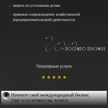
защита по уголовным делам;
правовое сопровождение хозяйственной
(предпринимательской) деятельности.
*´¨)
¸.• ´¸.•*´¨) ¸.•*¨)
(¸.•´ (¸.•'* DOCENDO DISCIMUS
Популярные услуги
★
★
★
★
★
Начните свой международный бизнес
(Start your international business)