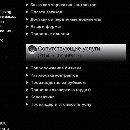
Заказ коммерческих контрактов
ensing
Оплата заказов
 языках.
Доставка и первичные документы
иат,
у
Язык и формат
ования,
Правовые основы
.
го
Сопутствующие услуги
(Related law services)
Сопровождение бизнеса
Разработка контрактов
Производство за рубежом
Правовая экспертиза (аудит)
Консалтинг
Провайдер и стоимость услуг
ное
ом и