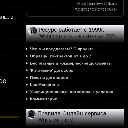
De Jure Maritimo et Navali
(Morskoe torgovoe pravo)
ЗНЕС В
Ресурс работает с 1999г.
(Website has been in business since 1999)
Что мы предлагаем? О проекте
Образцы контрактов от а до Z
Бесплатные и коммерческие документы
'Китайские' договоры
Пакеты договоров
ое
Lex Mercatoria
Унифицированные договорные условия
Комментарии
Правила Онлайн-сервиса
(Web-store rules)