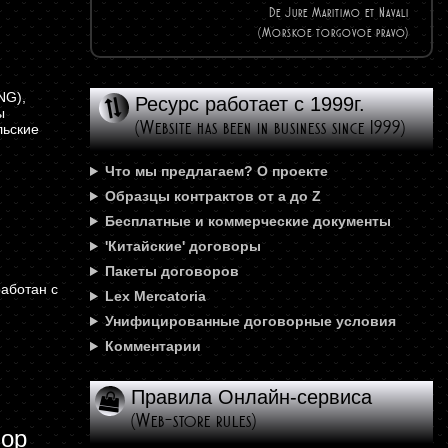
De Jure Maritimo et Navali
(Morskoe torgovoe pravo)
G),
Ресурс работает с 1999г.
ы
(Website has been in business since 1999)
льские
Что мы предлагаем? О проекте
Образцы контрактов от а до Z
Бесплатные и коммерческие документы
'Китайские' договоры
Пакеты договоров
аботан с
Lex Mercatoria
Унифицированные договорные условия
Комментарии
Правила Онлайн-сервиса
(Web-store rules)
вор