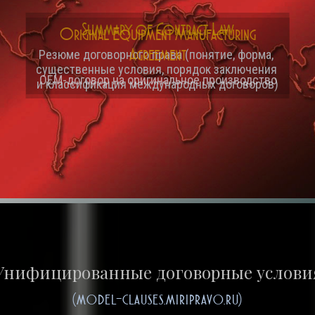
Original Equipment Manufacturing
Agreement
OEM-договор на оригинальное производство
Унифицированные договорные услови
(model-clauses.miripravo.ru)