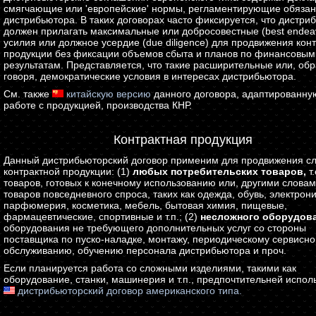
смягчающие или 'европейские' нормы, регламентирующие обязан
дистрибьютора. В таких договорах часто фиксируется, что дистри
должен прилагать максимальные или добросовестные (best endea
усилия или должное усердие (due diligence) для продвижения кон
продукции без фиксации объемов сбыта и планов по финансовым
результатам. Представляется, что такие расширительные или, об
говоря, демократические условия в интересах дистрибьютора.
См. также
китайскую версию
данного договора, адаптированну
работе с продукцией, производства КНР.
Контрактная продукция
Данный дистрибьюторский договор применим для продвижения 
контрактной продукции: (1)
любых потребительских товаров,
т.
товаров, готовых к конечному использованию или, другими словам
товаров повседневного спроса, таких как одежда, обувь, электрони
парфюмерия, косметика, мебель, бытовая химия, пищевые,
фармацевтические, спортивные и т.п.; (2)
несложного оборудова
оборудования не требующего дополнительных услуг со стороны
поставщика по пуско-наладке, монтажу, периодическому сервисн
обслуживанию, обучению персонала дистрибьютора и проч.
Если планируется работа со сложными изделиями, такими как
оборудование, станки, машинерия и т.п., предпочтительней испол
дистрибьюторский договор американского типа.