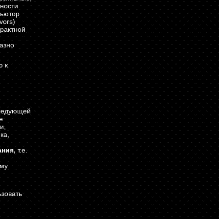
ности
бьютор
vors)
трактной
разно
ю к
следующей
е.
и,
ка,
ния,
т.е.
ому
ьзовать