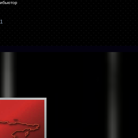
рибьютор
a1