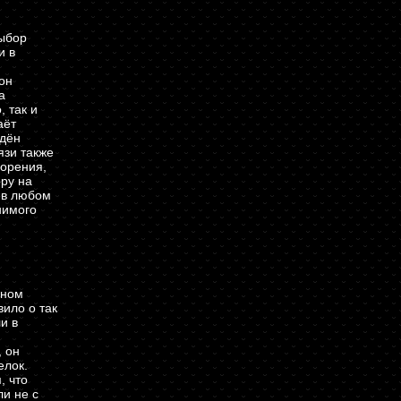
выбор
и в
он
а
 так и
аёт
йдён
язи также
ворения,
ору на
 в любом
нимого
вном
ило о так
ли в
, он
елок.
, что
и не с