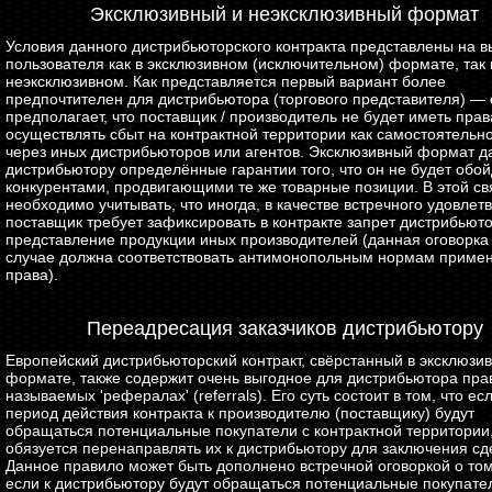
Эксклюзивный и неэксклюзивный формат
Условия данного дистрибьюторского контракта представлены на 
пользователя как в эксклюзивном (исключительном) формате, так 
неэксклюзивном. Как представляется первый вариант более
предпочтителен для дистрибьютора (торгового представителя) — 
предполагает, что поставщик / производитель не будет иметь прав
осуществлять сбыт на контрактной территории как самостоятельно,
через иных дистрибьюторов или агентов. Эксклюзивный формат д
дистрибьютору определённые гарантии того, что он не будет обо
конкурентами, продвигающими те же товарные позиции. В этой св
необходимо учитывать, что иногда, в качестве встречного удовлет
поставщик требует зафиксировать в контракте запрет дистрибьют
представление продукции иных производителей (данная оговорка
случае должна соответствовать антимонопольным нормам приме
права).
Переадресация заказчиков дистрибьютору
Европейский дистрибьюторский контракт, свёрстанный в эксклюзи
формате, также содержит очень выгодное для дистрибьютора прав
называемых 'рефералах' (referrals). Его суть состоит в том, что ес
период действия контракта к производителю (поставщику) будут
обращаться потенциальные покупатели с контрактной территории
обязуется перенаправлять их к дистрибьютору для заключения сд
Данное правило может быть дополнено встречной оговоркой о том
если к дистрибьютору будут обращаться потенциальные покупател