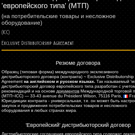
'европейского типа' (МТП)
(на потребительские товары и несложное
оборудование)
(ICC)
Exclusive Distributorship Agreement
Резюме договора
Образец (типовая форма) международного эксклюзивного
дистрибьюторского договора (контракта) ~ Exclusive Distributorship
Agreement
на английском и русском языках.
Так называемый 'мя
дистрибьюторский договор европейского типа разработан с учето
рекомендаций и на основе
документов
Международной торговой 
(МТП~ICC) — 33-43 avenue du Président Wilson, 75116 Paris,
Fra
Юрисдикции контракта - универсальная, т.е. он может быть настро
закупок и продвижения потребительских товаров и несложного
оборудования в любых странах мира.
'Европейский' дистрибьюторский договор
Дистрибьюторские соглашения европейского типа содержат декла