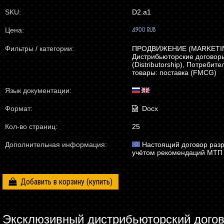
SKU:
D2.a1
Цена:
4.900 RUB
Фильтры / категории:
ПРОДВИЖЕНИЕ (MARKETIN
Дистрибьюторские договор
(Distributorship), Потребите
товары: поставка (FMCG)
Язык документации:
Формат:
Docx
Кол-во страниц:
25
Дополнительная информация:
Настоящий
договор разр
учётом рекомендаций МТП
Добавить в корзину
Эксклюзивный дистрибьюторский дого