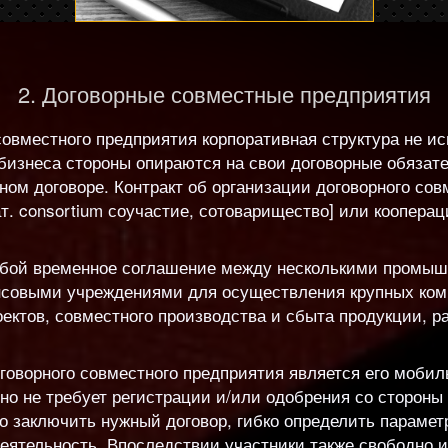
2. Договорные совместные предприятия
совместного предприятия корпоративная структура не ис
бизнеса стороны опираются на свои договорные обязат
м договоре. Контракт об организации договорного сов
т. consortium соучастие, сотоварищество] или коопер
собой временное соглашение между несколькими промы
нсовыми учреждениями для осуществления крупных ко
ектов, совместного производства и сбыта продукции, р
ворного совместного предприятия является его мобильн
но не требует регистрации и/или одобрения со стороны
 заключить нужный договор, гибко определить параметр
еятельность. Впоследствии участники также свободно и