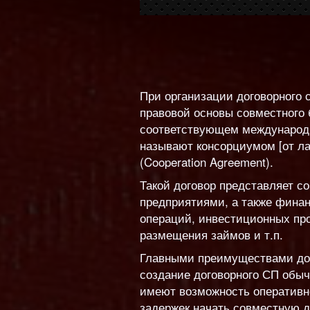
При организации договорного 
правовой основы совместного 
соответствующем международно
называют консорциумом [от ла
(Cooperation Agreement).
Такой договор представляет 
предприятиями, а также фина
операций, инвестиционных про
размещения займов и т.п.
Главными преимуществами дого
создание договорного СП обыч
имеют возможность оперативно
задержек начать совместную д