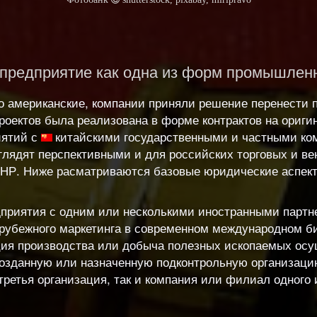
 предприятие как одна из форм промышлен
го американские, компании приняли решение перенести 
роектов была реализована в форме контрактов на оригин
иятий с
китайскими
государственными и частными ко
лядят перспективными и для российских торговых и в
 КНР. Ниже расматриваются базовые юридические аспек
дприятия с одним или несколькими иностранными партн
рубежного маркетинга в современном международном би
ация производства или добыча полезных ископаемых ос
созданную или назначенную подконтрольную организаци
третья организация, так и компания или филиал одного 