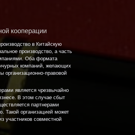
ной кооперации
производство в Китайскую
альное производство, а часть
мпаниями. Оба формата
енчурных компаний, желающих
ты организационно-правовой
ерами является чрезвычайно
знесе. В этом случае сбыт
уществляется партнерами
ю. Такой организацией может
из участников совместной