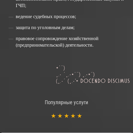
ГЧП;
ведение судебных процессов;
защита по уголовным делам;
правовое сопровождение хозяйственной
(предпринимательской) деятельности.
*´¨)
¸.• ´¸.•*´¨) ¸.•*¨)
(¸.•´ (¸.•'* DOCENDO DISCIMUS
Популярные услуги
★
★
★
★
★