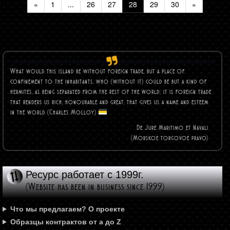
«
1
...
26
27
28
29
30
»
What would this island be without foreign trade, but a place of
confinement to the inhabitants, who (without it) could be but a kind of
hermites, as being separated from the rest of the world; it is foreign trade
that renders us rich, honourable and great, that gives us a name and esteem
in the world (Charles
Molloy)
De Jure Maritimo et Navali
(Morskoe torgovoe pravo)
Ресурс работает с 1999г.
(Website has been in business since 1999)
Что мы предлагаем? О проекте
Образцы контрактов от а до Z